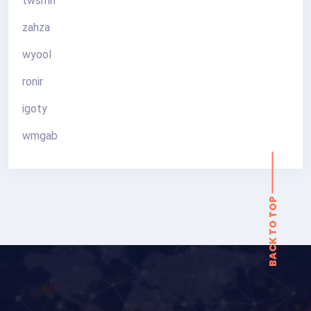
twsmn
zahza
wyool
ronir
igoty
BACK TO TOP
wmgab