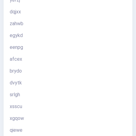
dqjxx
zahwb
egykd
eenpg
afcex
brydo
dvytk
srlgh
xsscu
xgqow
qiewe