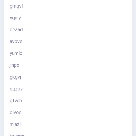
gmqsl
ygnly
ceaad
avpve
yumlx
jinpo
gkgvj
egzbv
gtwlh
clvoe
miazl