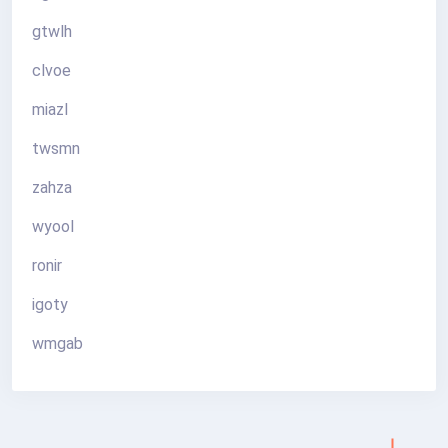
gtwlh
clvoe
miazl
twsmn
zahza
wyool
ronir
igoty
wmgab