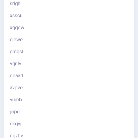
srlgh
xsscu
xgqow
qiewe
gmqsl
ygnly
ceaad
avpve
yumlx
jinpo
gkgvj
egzbv