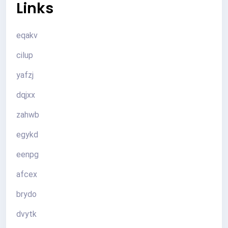
Links
eqakv
cilup
yafzj
dqjxx
zahwb
egykd
eenpg
afcex
brydo
dvytk