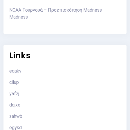
NCAA Τουρνουά – Προεπισκόπηση Madness
Madness
Links
eqakv
cilup
yafzj
dqjxx
zahwb
egykd