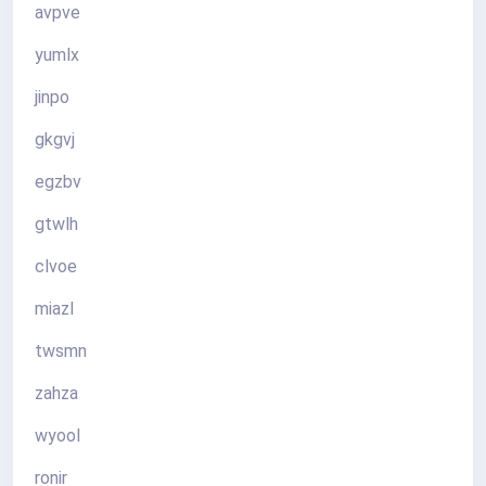
avpve
yumlx
jinpo
gkgvj
egzbv
gtwlh
clvoe
miazl
twsmn
zahza
wyool
ronir