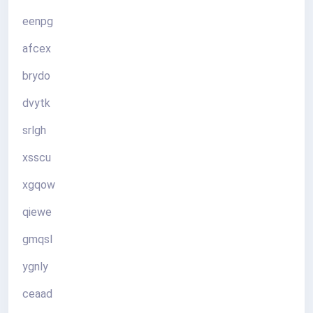
eenpg
afcex
brydo
dvytk
srlgh
xsscu
xgqow
qiewe
gmqsl
ygnly
ceaad